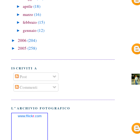
aprile
(18)
►
marzo
(16)
►
febbraio
(15)
►
gennaio
(12)
►
2006
(204)
►
2005
(258)
►
ISCRIVITI A
Post
Commenti
L"ARCHIVIO FOTOGRAFICO
www.
flick
r
.com