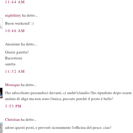
11:44 AM
nightfairy
ha detto...
Buon weekend! :)
10:46 AM
Anonimo ha detto...
Grazie gaietta!
Baciottoni
saretta
11:32 AM
Monique
ha detto...
l'ho adocchiato passandoci davanti, ci andrò!claudio l'ho ripudiato dopo essere 
andata di sfiga ma non sono l'unica..peccato perchè il posto è bello!
3:53 PM
Christian
ha detto...
adoro questi posti, e proverò sicuramente l'officina del pesce. ciao!