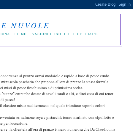
LE NUVOLE
NA...LE MIE EVASIONI E ISOLE FELICI! THAT'S
 concorrenza al pranzo ormai modaiolo e rapido a base di pesce crudo.
minuscola pescheria che propone all'ora di pranzo la stessa formula
i misti di pesce freschissimo e di primissima scelta.
"stanze" entrambe dotate di tavoli tondi e alti, e direi cosa di cui tener
 di pesce!
l classico misto mediterraneao nel quale trionfano sapori e colori
 avventata su: salmone soya e pistacchi; tonno marinato con cipollotto e
re per l'occasione.
serve; la clientela all'ora di pranzo è meno numerosa che Da Claudio, ma