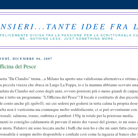
NSIERI...TANTE IDEE FRA 
FELICEMENTE DIVISA TRA LA PASSIONE PER LA SCRITTURA&LA CUCI
ME...NOTHING LESS, JUST SOMETHING MORE...
VEDÌ, DICEMBRE 06, 2007
fficina del Pesce
eria "Da Claudio" trema....a Milano ha aperto una validissima alternativa e ottima
na piccola viuzza che sbuca in Largo La Foppa, io e la mamma abbiamo scovato una 
udata da Claudio nel corso degli anni, ovvero porzioni più o meno grandi di carpacc
me è tutto un programma: "L'Officina del Pesce"! Il locale è costituito di due piccole 
de conto anche gli
sgabelli,
sui cui sedersi per godersi in tutta calma la propria dose
elta non è vastissima ma comunque molto soddisfacente, ci si può avventurare con i
zionali: salmone, tonno, ombrina e gamberi 150g in totale per la porzione media.
menti io consiglio caldamente di provare il misto dei vassoi del giorno, io mi sono
re mista. Fidatevi mi sono leccata anche i baffi che non ho e che mi sarei fatta cresce
sponsabile è sempre molto disponibile e cordiale così come la ragazza al banco che 