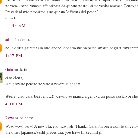
portata... sono rimasta affascinata da questo posto.. ci vorrebbe anche a Genov
Proverò al mio prossimo giro questa "officina del pesce".
Smack
11:44 AM
adina
ha detto...
bella dritta gaietta! claudio anche secondo me ha perso smalto negli ultimi temp
4:07 PM
Gaia
ha detto...
ciao elena,
si si provale perchè ne vale davvero la pena!!!
@sere: ciao cara, benvenuta!!! cavolo se manca a genova un posto così...voi che 
4:10 PM
Rowena
ha detto...
Wow, wow, wow! A new place for raw fish! Thanks Gaia, it's been awhile since I'v
the other japanese/sushi places that you have linked... sigh.