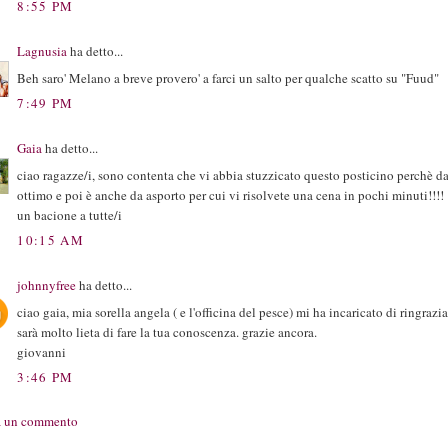
8:55 PM
Lagnusia
ha detto...
Beh saro' Melano a breve provero' a farci un salto per qualche scatto su "Fuud"
7:49 PM
Gaia
ha detto...
ciao ragazze/i, sono contenta che vi abbia stuzzicato questo posticino perchè dav
ottimo e poi è anche da asporto per cui vi risolvete una cena in pochi minuti!!!!
un bacione a tutte/i
10:15 AM
johnnyfree
ha detto...
ciao gaia, mia sorella angela ( e l'officina del pesce) mi ha incaricato di ringrazi
sarà molto lieta di fare la tua conoscenza. grazie ancora.
giovanni
3:46 PM
a un commento