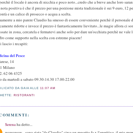
perchè il locale è ancora di nicchia e poco noto...credo che a breve anche loro saran
 nota positiva è che il prezzo per una porzione mista tradizionale è sui 9 euro, 12 
ontà e un calice di prosecco o acqua a scelta.
amente a mio parere Claudio ha smesso di essere conveniente perchè il personale d
amente ridotte e invece il prezzo è fantasticamente lievitato...le magie allora ci s
ssate in zona, cercatela e fermatevi anche solo per dare un'occhiata perchè ne vale
fro come supporto nella scelta con estremo piacere!
i lascio i recapiti:
ficina del Pesce
arese, 14
1 Milano
02. 62 06 4325
to da martedì a sabato 09.30-14.30 17.00-22.00
BLICATO DA GAIA
ALLE
11:07 AM
CHETTE:
RISTORANTI
 COMMENTI:
Serena
ha detto...
wowowow... sono stata "da Claudio" circa un mesetto fa x l'aperitivo, il mio mor