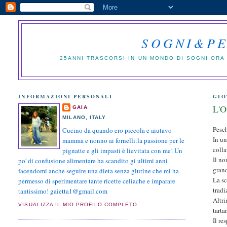
SOGNI&PE
25ANNI TRASCORSI IN UN MONDO DI SOGNI,ORA 
INFORMAZIONI PERSONALI
GIO
L'O
GAIA
MILANO, ITALY
Pesch
Cucino da quando ero piccola e aiutavo
In u
mamma e nonno ai fornelli:la passione per le
colla
pignatte e gli impasti è lievitata con me! Un
Il no
po' di confusione alimentare ha scandito gi ultimi anni
gran
facendomi anche seguire una dieta senza glutine che mi ha
La sc
permesso di sperimentare tante ricette celiache e imparare
tradi
tantissimo! gaietta1@gmail.com
Altri
VISUALIZZA IL MIO PROFILO COMPLETO
tarta
Il re