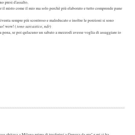
no presi d'assalto.
per il misto come il mio ma solo perchè più elaborato e tutto comprende pane
iventa sempre più scontroso e maleducato e inoltre le porzioni si sono
ono! wow! (
tono sarcastico, ndr
)
 la pena, se poi qulacuno un sabato a mezzodì avesse voglia di assaggiare io
oso abitava a Milano prima di trasferirsi a Genova da me" e mi ci ha