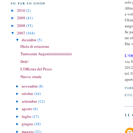
solo 
SO FAR SO GOOD
Altra
2010
(2)
►
a vol
2009
(41)
►
Ultim
2008
(35)
magic
►
Se pa
2007
(164)
▼
mi of
dicembre
(5)
▼
Dai v
Dieta di rotazione
Tantissimi Auguriiiiiiiiiiiiiiiiiiii
L'Of
Doh!
via V
2012
L'Officina del Pesce
tel. 
Nuove strade
aper
novembre
(8)
►
PUB
ottobre
(16)
►
ETI
settembre
(12)
►
agosto
(6)
►
11
luglio
(17)
►
giugno
(18)
►
maggio
(21)
►