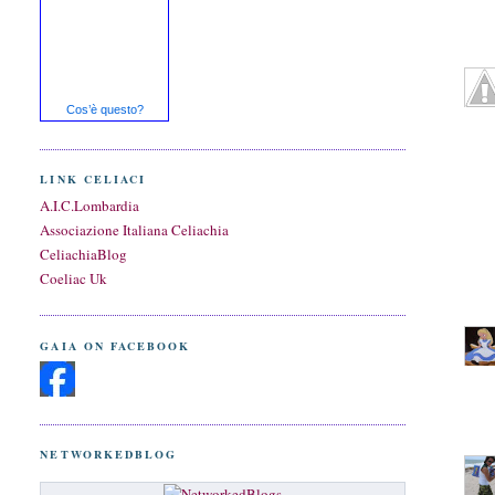
Cos’è questo?
LINK CELIACI
A.I.C.Lombardia
Associazione Italiana Celiachia
CeliachiaBlog
Coeliac Uk
GAIA ON FACEBOOK
NETWORKEDBLOG