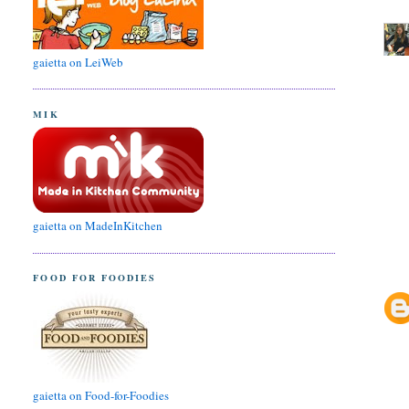
gaietta on LeiWeb
MIK
gaietta on MadeInKitchen
FOOD FOR FOODIES
gaietta on Food-for-Foodies