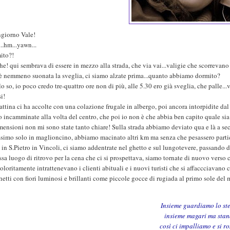
giorno Vale!
..hm...yawn...
ito?!
e! qui sembrava di essere in mezzo alla strada, che via vai...valigie che scorrevan
è nemmeno suonata la sveglia, ci siamo alzate prima...quanto abbiamo dormito?
o so, io poco credo tre-quattro ore non di più, alle 5.30 ero già sveglia, che palle..
i!
ttina ci ha accolte con una colazione frugale in albergo, poi ancora intorpidite dal s
 incamminate alla volta del centro, che poi io non è che abbia ben capito quale sia 
mensioni non mi sono state tanto chiare! Sulla strada abbiamo deviato qua e là a sec
simo solo in maglioncino, abbiamo macinato altri km ma senza che pesassero partic
in S.Pietro in Vincoli, ci siamo addentrate nel ghetto e sul lungotevere, passando da
ssa luogo di ritrovo per la cena che ci si prospettava, siamo tornate di nuovo verso
oloritamente intrattenevano i clienti abituali e i nuovi turisti che si affaccciavano c
etti con fiori luminosi e brillanti come piccole gocce di rugiada al primo sole del 
Insieme guardiamo lo ste
insieme magari ma stan
così ci impalliamo e si r