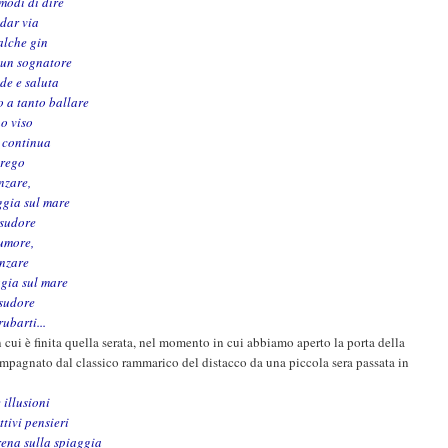
 modi di dire
ndar via
ualche gin
a un sognatore
de e saluta
 a tanto ballare
uo viso
u continua
prego
nzare,
ggia sul mare
 sudore
rumore,
anzare
gia sul mare
 sudore
ubarti...
n cui è finita quella serata, nel momento in cui abbiamo aperto la porta della
ompagnato dal classico rammarico del distacco da una piccola sera passata in
 illusioni
ttivi pensieri
arena sulla spiaggia