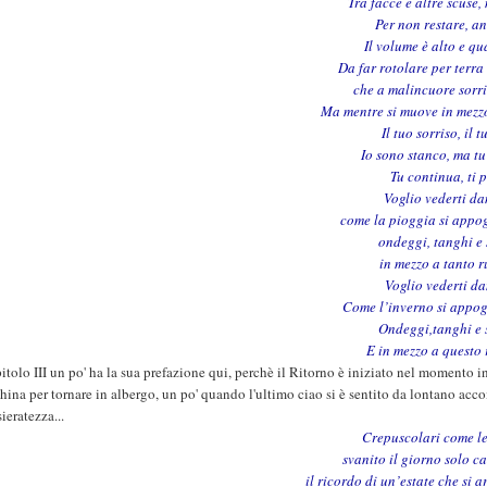
Tra facce e altre scuse,
Per non restare, a
Il volume è alto e q
Da far rotolare per terr
che a malincuore sorri
Ma mentre si muove in mezzo
Il tuo sorriso, il t
Io sono stanco, ma t
Tu continua, ti 
Voglio vederti da
come la pioggia si appo
ondeggi, tanghi e
in mezzo a tanto 
Voglio vederti d
Come l’inverno si appog
Ondeggi,tanghi e
E in mezzo a questo r
pitolo III un po' ha la sua prefazione qui, perchè il Ritorno è iniziato nel momento i
ina per tornare in albergo, un po' quando l'ultimo ciao si è sentito da lontano acc
ieratezza...
Crepuscolari come le
svanito il giorno solo ca
il ricordo di un’estate che si 