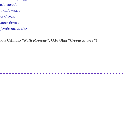
ulla sabbia
e cambiamento
za ritorno
rimane dentro
n fondo hai scelto
llo a Cilindro
"Notti Romane";
Otto Ohm
"Crepuscolaria"
)