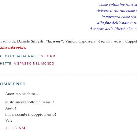
come collanine rotte s
rivivere il ritorno com
la partenza come sen
alla fine dell’estate ti 
il sapore delle libertà che i
sti sono di: Daniele Silvestri
"Insieme"
; Vinicio Capossela
"Con una rosa"
; Cappe
,kisses&cookies
BLICATO DA GAIA
ALLE
5:01 PM
CHETTE:
A SPASSO NEL MONDO
COMMENTI:
Anonimo ha detto...
Io sto ancora sotto un treno!!!
Aiuto!
Imbarazzante il doppio mento!
Vale
11:13 AM