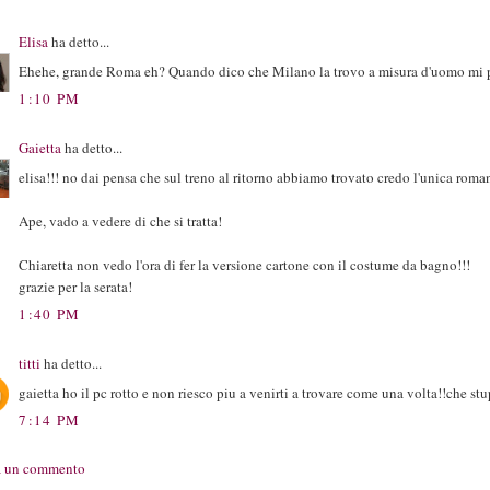
Elisa
ha detto...
Ehehe, grande Roma eh? Quando dico che Milano la trovo a misura d'uomo mi p
1:10 PM
Gaietta
ha detto...
elisa!!! no dai pensa che sul treno al ritorno abbiamo trovato credo l'unica rom
Ape, vado a vedere di che si tratta!
Chiaretta non vedo l'ora di fer la versione cartone con il costume da bagno!!!
grazie per la serata!
1:40 PM
titti
ha detto...
gaietta ho il pc rotto e non riesco piu a venirti a trovare come una volta!!che st
7:14 PM
a un commento