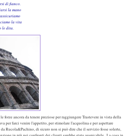
si di fianco.
ciarsi la mano
 rassicuriamo
cciamo la vita
 le dita.
 le forze ancora da tenere preziose per raggiungere Trastevere in vista della
va per farci venire l'appetito, per stimolare l'acquolina e per aspettare
da Rucola&Pachino, di sicuro non si può dire che il servizio fosse solerte,
zione in più nei confronti dei clienti sarebbe stato auspicabile...La cosa in