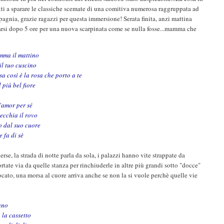
tti a sparare le classiche scemate di una comitiva numerosa raggruppata ad
agnia, grazie ragazzi per questa immersione! Serata finita, anzi mattina
vegliarsi dopo 5 ore per una nuova scarpinata come se nulla fosse...mamma che
mma il mattino
il tuo cuscino
a così è la rosa che porto a te
 più bel fiore
l'amor per sé
pecchia il rovo
to dal suo cuore
 fa di sè
e, la strada di notte parla da sola, i palazzi hanno vite strappate da
ortate via da quelle stanza per rinchiuderle in altre più grandi sotto "docce"
focato, una morsa al cuore arriva anche se non la si vuole perchè quelle vie
ano
 la cassetto