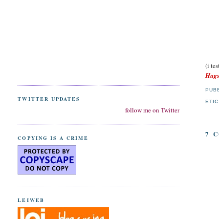
(i te
Hugs
PUB
TWITTER UPDATES
ETI
follow me on Twitter
7 
COPYING IS A CRIME
LEIWEB