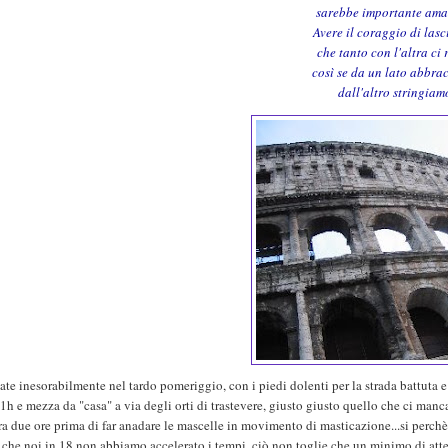
sarebbe importante amar
Avere il coraggio di las
che tanto con l'altra ci
così se da un lato abbra
dall'altro stringiamo
ate inesorabilmente nel tardo pomeriggio, con i piedi dolenti per la strada battuta e
1h e mezza da "casa" a via degli orti di trastevere, giusto giusto quello che ci manca
a due ore prima di far anadare le mascelle in movimento di masticazione...si perchè 
 che noi in 18 non abbiamo accelerato i tempi, ciò non toglie che un minimo di atten