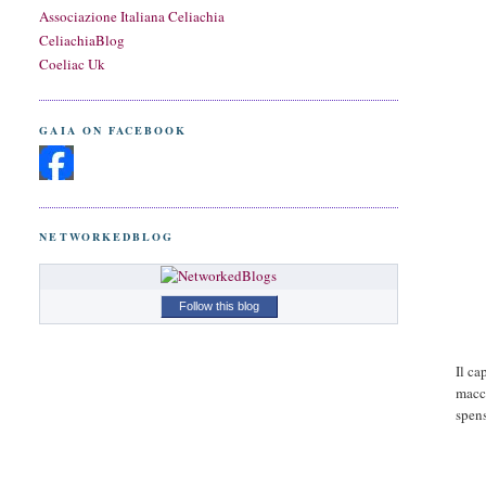
Associazione Italiana Celiachia
CeliachiaBlog
Coeliac Uk
GAIA ON FACEBOOK
NETWORKEDBLOG
Follow this blog
Il ca
macch
spens