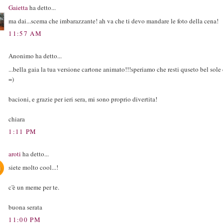
Gaietta
ha detto...
ma dai...scema che imbarazzante! ah va che ti devo mandare le foto della cena!
11:57 AM
Anonimo ha detto...
...bella gaia la tua versione cartone animato!!!speriamo che resti quseto bel sol
=)
bacioni, e grazie per ieri sera, mi sono proprio divertita!
chiara
1:11 PM
aroti
ha detto...
siete molto cool...!
c'è un meme per te.
buona serata
11:00 PM