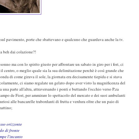
o sul pavimento, porte che sbattevano e qualcuno che guardava anche la tv.
.va beh dai colazione?!
onno ma con lo spirito giusto per affrontare un sabato in giro per i fori, ci
il centro, o meglio quale sia la sua delimitazione perchè è così grande che
onda di come girava il sole, la giornata era decisamente tiepida e si stava
olarmente, ci siamo regalate un gelato dopo aver visto la magnificenza del
 una parte all'altra, attraversando i ponti e buttando l'occhio verso P.za
 campo de Fiori, per ammirare lo spettacolo del mercato e dei suoi ambulanti
uriosi alle bancarelle trabordanti di frutta e verdura oltre che un paio di
mattino;
sso orizzonte
do di fronte
ompe l'incanto