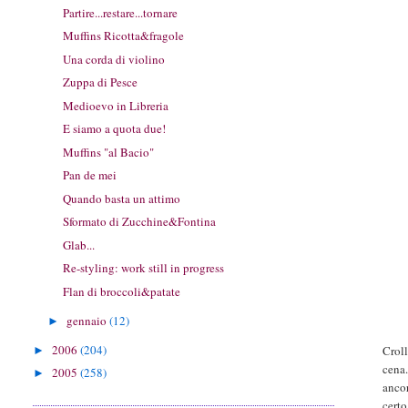
Partire...restare...tornare
Muffins Ricotta&fragole
Una corda di violino
Zuppa di Pesce
Medioevo in Libreria
E siamo a quota due!
Muffins "al Bacio"
Pan de mei
Quando basta un attimo
Sformato di Zucchine&Fontina
Glab...
Re-styling: work still in progress
Flan di broccoli&patate
gennaio
(12)
►
2006
(204)
Croll
►
cena.
2005
(258)
►
ancor
certo