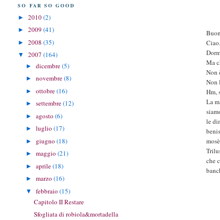
SO FAR SO GOOD
2010
(2)
►
2009
(41)
►
Buon
2008
(35)
Ciao.
►
Dorm
2007
(164)
▼
Ma ch
dicembre
(5)
►
Non 
novembre
(8)
►
Non l
ottobre
(16)
►
Hm, s
La ma
settembre
(12)
►
siamo
agosto
(6)
►
le di
luglio
(17)
►
benis
giugno
(18)
mosè 
►
Trilu
maggio
(21)
►
che c
aprile
(18)
►
banch
marzo
(16)
►
febbraio
(15)
▼
Capitolo II Restare
Sfogliata di robiola&mortadella