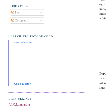
ogni 
ISCRIVITI A
un ta
Post
inizi
abbio
Commenti
L"ARCHIVIO FOTOGRAFICO
www.
flick
r
.com
Dopo 
racco
asfis
Cos’è questo?
sono 
LINK CELIACI
A.I.C.Lombardia